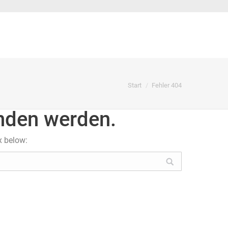
Sie befinden sich hier:
Start
Fehler 404
unden werden.
x below: