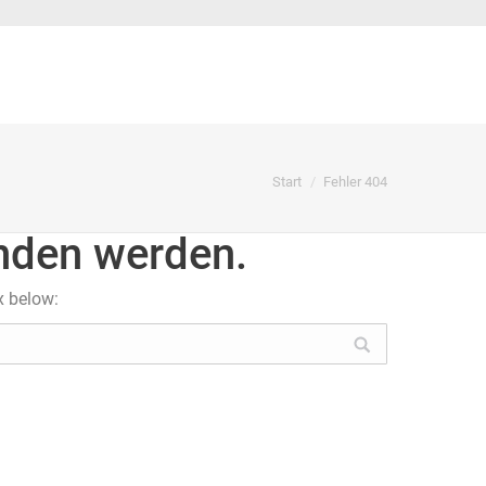
Sie befinden sich hier:
Start
Fehler 404
unden werden.
x below: