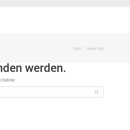
Sie befinden sich hier:
Start
Fehler 404
unden werden.
x below: