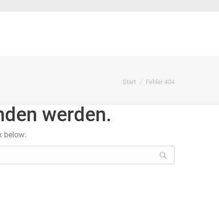
Sie befinden sich hier:
Start
Fehler 404
unden werden.
x below: