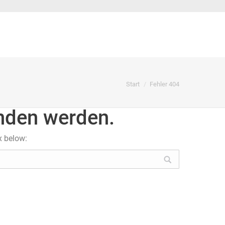
Sie befinden sich hier:
Start
Fehler 404
unden werden.
x below: