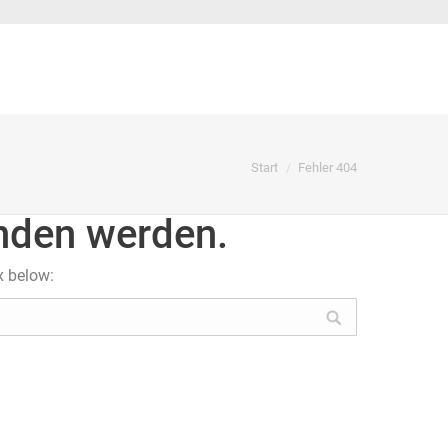
Sie befinden sich hier:
Start
Fehler 404
unden werden.
x below: