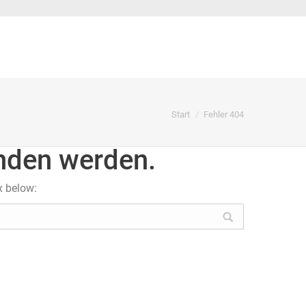
Sie befinden sich hier:
Start
Fehler 404
unden werden.
x below: