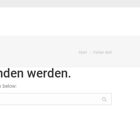
Sie befinden sich hier:
Start
Fehler 404
unden werden.
x below: