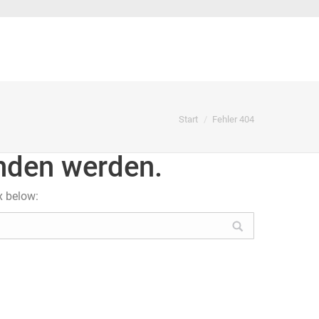
Sie befinden sich hier:
Start
Fehler 404
unden werden.
x below: