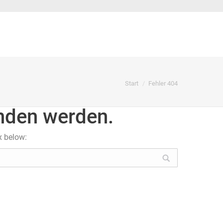
Sie befinden sich hier:
Start
Fehler 404
unden werden.
x below: