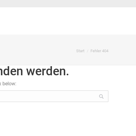
Sie befinden sich hier:
Start
Fehler 404
unden werden.
x below: