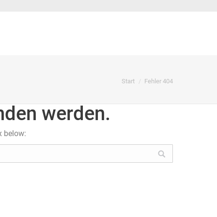
Sie befinden sich hier:
Start
Fehler 404
unden werden.
x below: