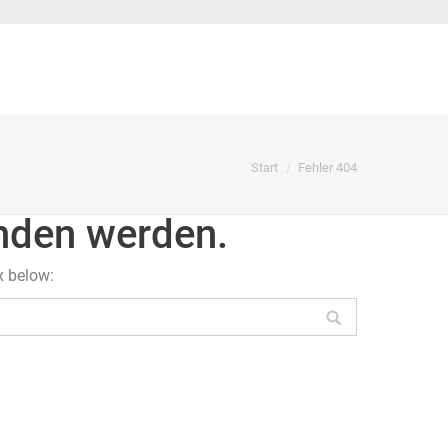
Sie befinden sich hier:
Start
Fehler 404
unden werden.
x below: