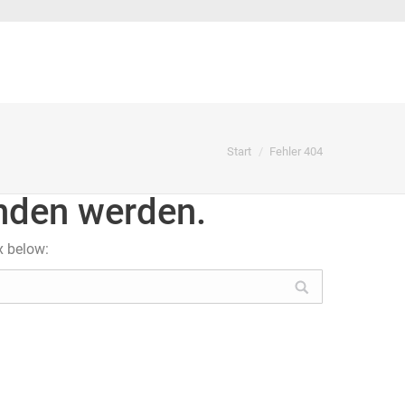
Sie befinden sich hier:
Start
Fehler 404
unden werden.
x below: