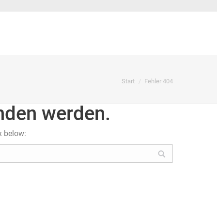
Sie befinden sich hier:
Start
Fehler 404
unden werden.
x below: