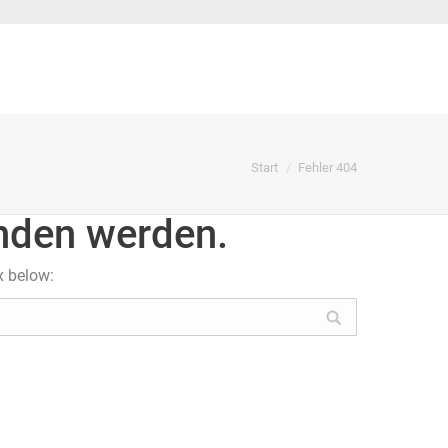
Sie befinden sich hier:
Start
Fehler 404
unden werden.
x below: