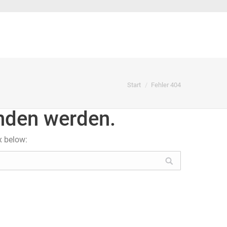
Sie befinden sich hier:
Start
Fehler 404
unden werden.
x below: