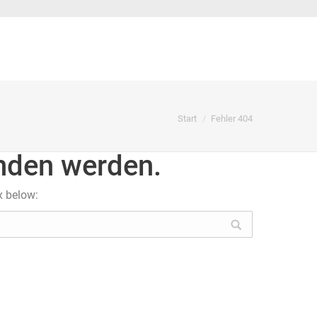
Sie befinden sich hier:
Start
Fehler 404
unden werden.
x below: