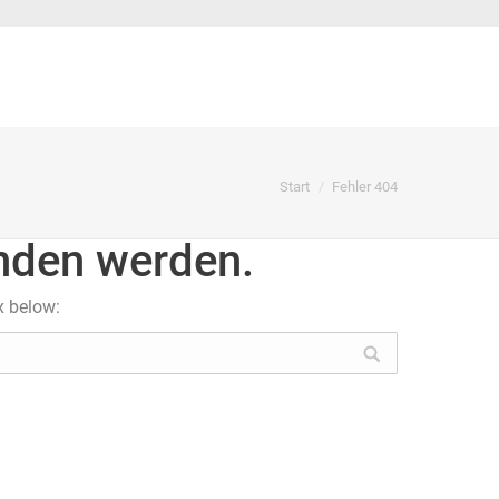
Sie befinden sich hier:
Start
Fehler 404
unden werden.
x below: