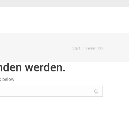
Sie befinden sich hier:
Start
Fehler 404
unden werden.
x below: