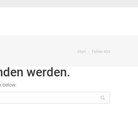
Sie befinden sich hier:
Start
Fehler 404
unden werden.
x below: