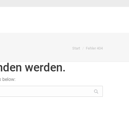
Sie befinden sich hier:
Start
Fehler 404
unden werden.
x below: