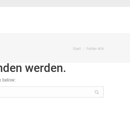
Sie befinden sich hier:
Start
Fehler 404
unden werden.
x below: